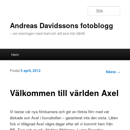
Sök
Andreas Davidssons fotoblogg
– om meningen med livet och allt som hör därtill
Huvudmeny
Hem
Hoppa till huvudinnehåll
Hoppa till sekundärt innehåll
Postat
5 april, 2012
Inläggsnavigeri
Nästa
→
Välkommen till världen Axel
Vi testar vår nya filmkamera och gör en första film med vår
älskade son Axel i huvudrollen – garanterat inte den sista. Låten
fick vi tillägnad Axel några dagar efter att vi kommit hem från
BB. Text och musik: Nichlas Wahlgren, Lugna Favoriter