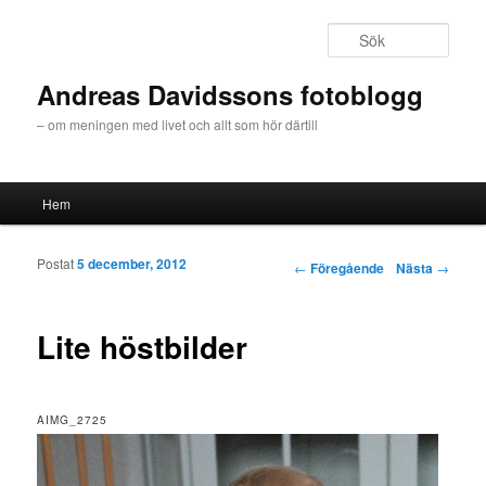
Sök
Andreas Davidssons fotoblogg
– om meningen med livet och allt som hör därtill
Huvudmeny
Hem
Hoppa till huvudinnehåll
Hoppa till sekundärt innehåll
Postat
5 december, 2012
Inläggsnavigering
←
Föregående
Nästa
→
Lite höstbilder
AIMG_2725