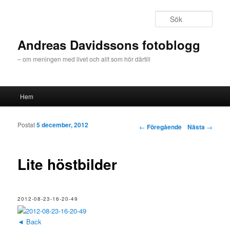
Sök
Andreas Davidssons fotoblogg
– om meningen med livet och allt som hör därtill
Huvudmeny
Hem
Hoppa till huvudinnehåll
Hoppa till sekundärt innehåll
Postat
5 december, 2012
Inläggsnavigering
←
Föregående
Nästa
→
Lite höstbilder
2012-08-23-16-20-49
◄ Back