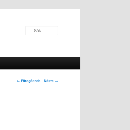
Sök
Inläggsnavigering
←
Föregående
Nästa
→