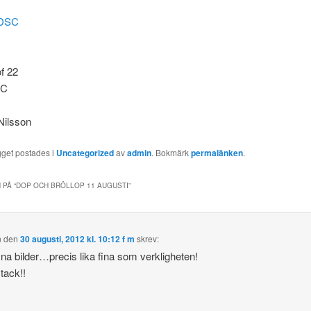
of 22
SC
Nilsson
gget postades i
Uncategorized
av
admin
. Bokmärk
permalänken
.
 PÅ “
DOP OCH BRÖLLOP 11 AUGUSTI
”
n
den
30 augusti, 2012 kl. 10:12 f m
skrev:
fina bilder…precis lika fina som verkligheten!
tack!!