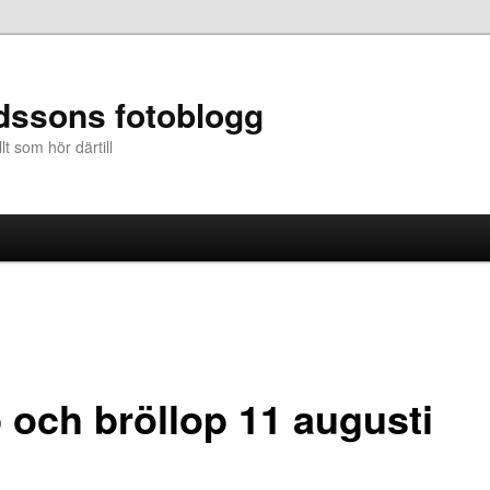
dssons fotoblogg
t som hör därtill
l
 och bröllop 11 augusti