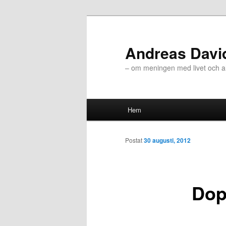
Andreas Davi
– om meningen med livet och all
Huvudmeny
Hem
Hoppa till huvudinnehåll
Hoppa till sekundärt innehål
Postat
30 augusti, 2012
Dop