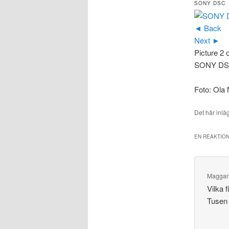
SONY DSC
◄ Back
Next ►
Picture 2 
SONY D
Foto: Ola 
Det här inlä
EN REAKTION
Magga
Vilka 
Tusen 