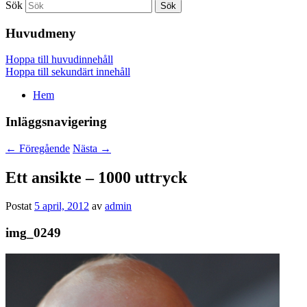
Sök
Huvudmeny
Hoppa till huvudinnehåll
Hoppa till sekundärt innehåll
Hem
Inläggsnavigering
←
Föregående
Nästa
→
Ett ansikte – 1000 uttryck
Postat
5 april, 2012
av
admin
img_0249